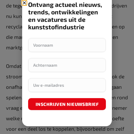
Ontvang actueel nieuws,
de tegenstelling, op dezelfde wijze waarop bedrijven
trends, ontwikkelingen
nu kunnen zeggen: dit product is gemaakt met
en vacatures uit de
kunststofindustrie
recyclaat en niet met virgin. Ondernemers zullen op
die manier moeten nadenken over hun profiel en
marktpositie.’
Omdat er momenteel op veel plekken op het
stroomnet sprake is van ruimtetekorten, zal ook de
onafhankelijkheid van het net een grotere rol gaan
spelen. ‘De komende jaren zullen de problemen rond
INSCHRIJVEN NIEUWSBRIEF
vraag en aanbod toenemen. Kijk dus als ondernemer
welke mogelijkheden je hebt om je energiebehoefte
voor een deel los te koppelen, bijvoorbeeld om zelf