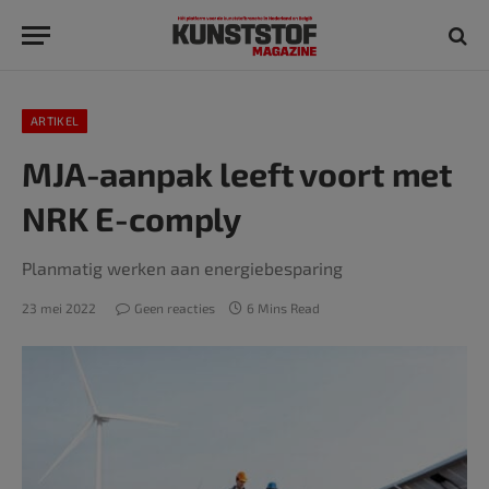
ARTIKEL
MJA-aanpak leeft voort met
NRK E-comply
Planmatig werken aan energiebesparing
23 mei 2022
Geen reacties
6 Mins Read