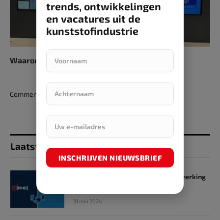
trends, ontwikkelingen
en vacatures uit de
kunststofindustrie
Waarom voedselverpakkingen belangrijk zijn
Comments are closed.
Laatst toegevoegd
INSCHRIJVEN NIEUWSBRIEF
SKZ en RHD GmbH starten samenwerking
op het gebied van onderwijs
31 mei 2024