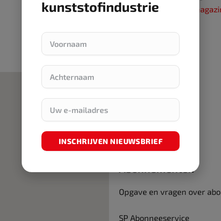
kunststofindustrie
redactie@kunststof-magazi
Adverteren
Karin Looijer
Stuur Karin een mail
Internet
Bob Boerdam
Stuur Bob een mail
INSCHRIJVEN NIEUWSBRIEF
Abonnementen
Opgave en vragen over ab
SP Abonneeservice