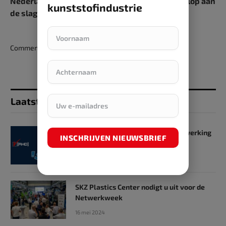
Nederlandse rubber- en kunststofindustrie volop aan
kunststofindustrie
de slag met verduurzaming
Comments are closed.
Laatst toegevoegd
SKZ en RHD GmbH starten samenwerking
INSCHRIJVEN NIEUWSBRIEF
op het gebied van onderwijs
31 mei 2024
SKZ Plastics Center nodigt u uit voor de
Netwerkweek
16 mei 2024