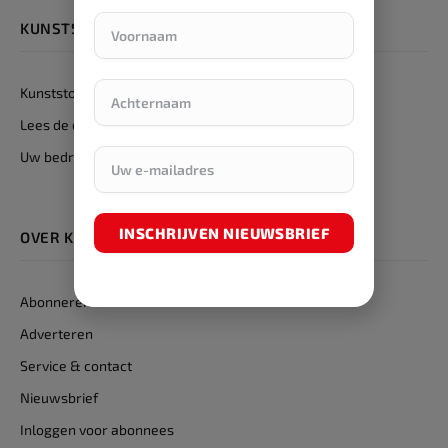
KUNSTSTOFGIDS
Kunststofgids
Lees de digitale Kunststofgids
Uw bedrijf in de Kunststofgids?
INSCHRIJVEN NIEUWSBRIEF
OVER KUNSTSTOF MAGAZINE
Abonneren
Adverteren
Service & contact
Nieuwsbrief
Inloggen voor abonnees