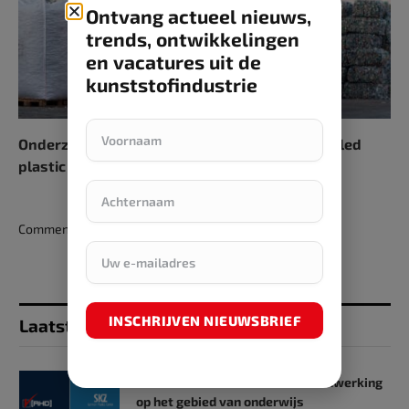
Ontvang actueel nieuws,
trends, ontwikkelingen
en vacatures uit de
kunststofindustrie
Onderzoek bevestigt: stijgende import gerecycled
plastic vormt bedreiging voor EU-industrie
Comments are closed.
INSCHRIJVEN NIEUWSBRIEF
Laatst toegevoegd
SKZ en RHD GmbH starten samenwerking
op het gebied van onderwijs