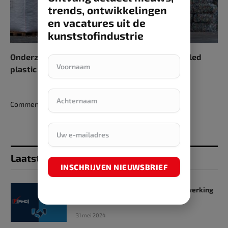
trends, ontwikkelingen
en vacatures uit de
kunststofindustrie
Onderzoek bevestigt: stijgende import gerecycled
plastic vormt bedreiging voor EU-industrie
Comments are closed.
Laatst toegevoegd
INSCHRIJVEN NIEUWSBRIEF
SKZ en RHD GmbH starten samenwerking
op het gebied van onderwijs
31 mei 2024