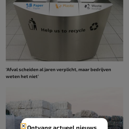
‘Afval scheiden al jaren verplicht, maar bedrijven
weten het niet’
Ontvang actueel nieuws,