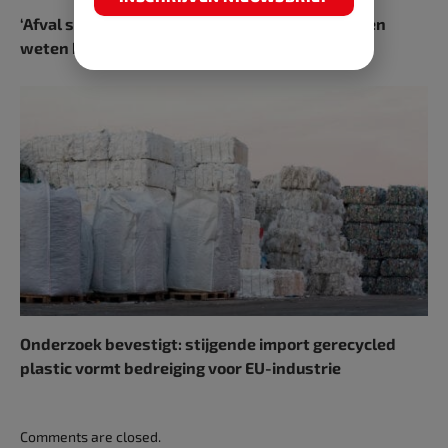
‘Afval scheiden al jaren verplicht, maar bedrijven
weten het niet’
Onderzoek bevestigt: stijgende import gerecycled
plastic vormt bedreiging voor EU-industrie
Comments are closed.