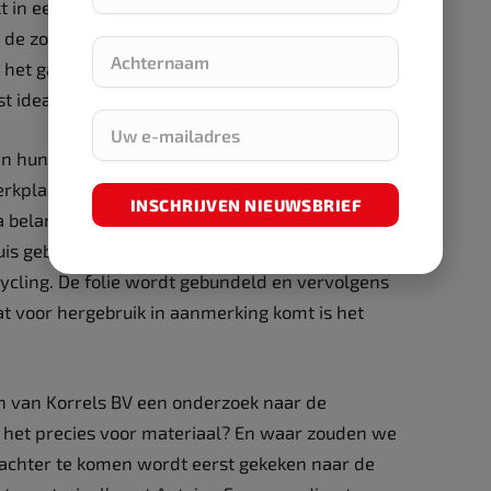
 in een folie – dus terug en dan is het zaak daar
n de zoektocht daarnaar kwam Brandloyalty terecht
als het gaat om dergelijke TPE-producten. Al snel
t ideale oplossing was, maar hoe doe je dat?
an hun folieverpakking verlost worden. Om dat te
kplaats Larcom gezocht. Vooral nu mensen niet
INSCHRIJVEN NIEUWSBRIEF
a belangrijk gebleken. De poppetjes worden bij de
uis gebracht. De figuurtjes worden gescheiden van
cycling. De folie wordt gebundeld en vervolgens
t voor hergebruik in aanmerking komt is het
n van Korrels BV een onderzoek naar de
 het precies voor materiaal? En waar zouden we
achter te komen wordt eerst gekeken naar de