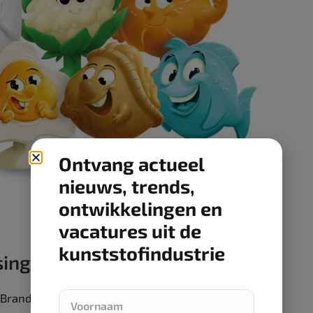
Ontvang actueel
nieuws, trends,
ontwikkelingen en
vacatures uit de
kunststofindustrie
sing
Brandloyalty de resterende producten – in dit