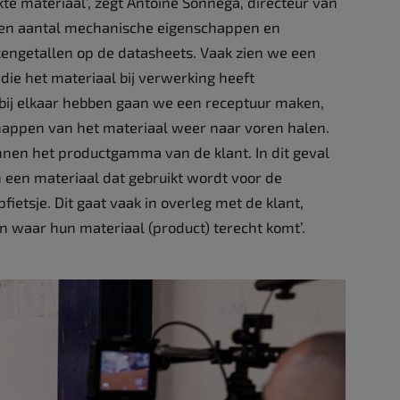
te materiaal’, zegt Antoine Sonnega, directeur van
 een aantal mechanische eigenschappen en
kengetallen op de datasheets. Vaak zien we een
ie het materiaal bij verwerking heeft
bij elkaar hebben gaan we een receptuur maken,
appen van het materiaal weer naar voren halen.
nnen het productgamma van de klant. In dit geval
 een materiaal dat gebruikt wordt voor de
ietsje. Dit gaat vaak in overleg met de klant,
 waar hun materiaal (product) terecht komt’.