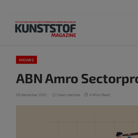
NIEUWS
ABN Amro Sectorpro
29 december 2021
Geen reacties
4 Mins Read