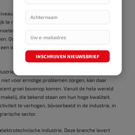
niveau van circa 84 procent van voor de pandemie.
lijk te realiseren vanwege onder meer onderhoud
moeten investeren in extra productiecapaciteit om
ien. Ook het werven, opleiden en vasthouden van
 een op de vier ondernemers in de industrie kampt
INSCHRIJVEN NIEUWSBRIEF
strie, die dit jaar een plus van 39 procent
 niet voor ernstige problemen zorgen, kan daar
ocent groei bovenop komen. Vanuit de hele wereld
makelij, die bekend staan om hun hoge kwaliteit.
iteit te verhogen, bijvoorbeeld in de industrie, in
rarische sector.
 elektrotechnische industrie. Deze branche levert