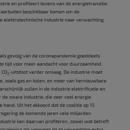
trie en profiteert tevens van de energietransitie.
 daarbuiten beschikbaar komen om de
e elektrotechnische industrie naar verwachting
n als gevolg van de coronapandemie goeddeels
gste tijd voor meer aandacht voor duurzaamheid.
 CO
-uitstoot verder omlaag. De industrie moet
2
e, zoals gas en kolen, en meer van hernieuwbare
schijnlijk zullen in de industrie elektrificatie en
r de zware industrie, die zeer veel energie
e hand. Uit het akkoord dat de coalitie op 15
 regering de komende jaren vele miljarden
ndustrie kan daarvan profiteren, zowel wat betreft
oorziening als vanwege de te verwachten extra