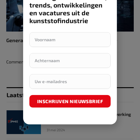
trends, ontwikkelingen
en vacatures uit de
kunststofindustrie
Generatieve AI stuwt innovatiekracht industrie
Comments are closed.
Laatst toegevoegd
INSCHRIJVEN NIEUWSBRIEF
SKZ en RHD GmbH starten samenwerking
op het gebied van onderwijs
31 mei 2024