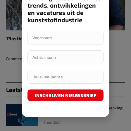
trends, ontwikkelingen
en vacatures uit de
kunststofindustrie
‘Plastics: geen vloek maar een zegen’
Comments are closed.
Laatst toegevoegd
INSCHRIJVEN NIEUWSBRIEF
SKZ en RHD GmbH starten samenwerking
op het gebied van onderwijs
31 mei 2024