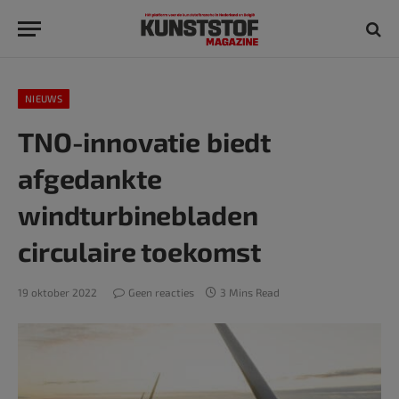
NIEUWS
TNO-innovatie biedt
afgedankte
windturbinebladen
circulaire toekomst
19 oktober 2022
Geen reacties
3 Mins Read