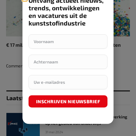
Ontvang actueel nieuws,
trends, ontwikkelingen
en vacatures uit de
kunststofindustrie
€ 17 miljoen voor vier projecten in de plasticsketen
Comments are closed.
Laatst toegevoegd
INSCHRIJVEN NIEUWSBRIEF
SKZ en RHD GmbH starten samenwerking
op het gebied van onderwijs
31 mei 2024