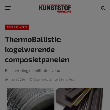
TOEPASSINGEN
ThermoBallistic:
kogelwerende
composietpanelen
Bescherming op militair niveau
19 maart 2024
Geen reacties
2 Mins Read