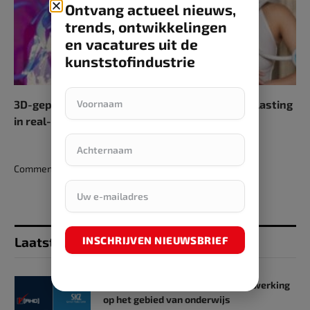
Ontvang actueel nieuws,
trends, ontwikkelingen
en vacatures uit de
kunststofindustrie
3D-geprinte Jurk van Nylon meet cognitieve belasting
in real-time
Comments are closed.
INSCHRIJVEN NIEUWSBRIEF
Laatst toegevoegd
SKZ en RHD GmbH starten samenwerking
op het gebied van onderwijs