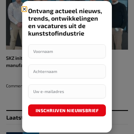
Ontvang actueel nieuws,
trends, ontwikkelingen
en vacatures uit de
kunststofindustrie
SKZ initieert onderwijsalliantie voor additive
manufacturing
Comments are closed.
INSCHRIJVEN NIEUWSBRIEF
Laatst toegevoegd