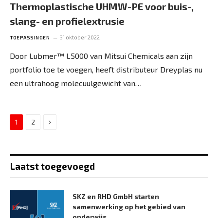
Thermoplastische UHMW-PE voor buis-,
slang- en profielextrusie
31 oktober 2022
TOEPASSINGEN
Door Lubmer™ L5000 van Mitsui Chemicals aan zijn
portfolio toe te voegen, heeft distributeur Dreyplas nu
een ultrahoog molecuulgewicht van…
Next
1
2
Laatst toegevoegd
SKZ en RHD GmbH starten
samenwerking op het gebied van
onderwijs