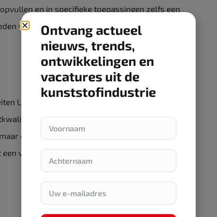
opvullen en in specifieke toepassingen zelfs een
ieden voor fluorpolymeren, die momenteel
Ontvang actueel
nieuws, trends,
ontwikkelingen en
vacatures uit de
kunststofindustrie
teiten Lubmer L5000 en LS4140, distribueert
etkwaliteiten – waaronder de L3000 en iets
 maar ook het additief LY1040, dat een nog hogere
t een verminderde wrijvingscoëfficiënt aan veel