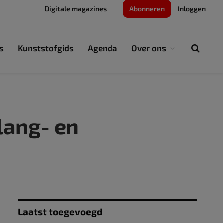
Digitale magazines
Abonneren
Inloggen
s
Kunststofgids
Agenda
Over ons
lang- en
Laatst toegevoegd