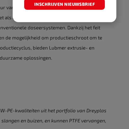
INSCHRIJVEN NIEUWSBRIEF
eur van alle kwaliteiten vergemakkelijkt het
et als andere functionele additieven, kunnen
entionele doseersystemen. Dankzij het feit
n en de mogelijkheid om productieschroot om te
roductiecyclus, bieden Lubmer extrusie- en
e, duurzame oplossingen.
W-PE-kwaliteiten uit het portfolio van Dreyplas
a. slangen en buizen, en kunnen PTFE vervangen,