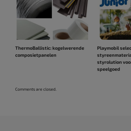
ThermoBallistic: kogelwerende
Playmobil sele
composietpanelen
styreenmateria
styrolution vo
speelgoed
Comments are closed.