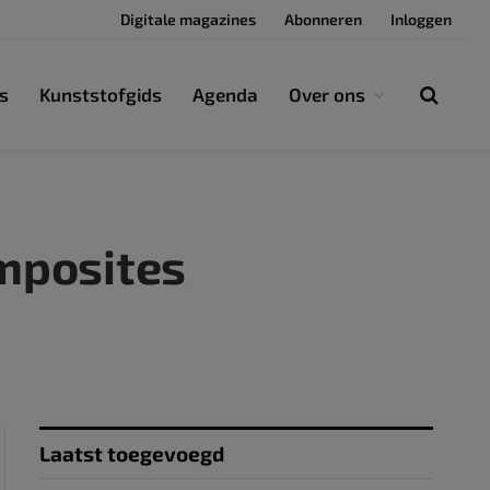
Digitale magazines
Abonneren
Inloggen
s
Kunststofgids
Agenda
Over ons
omposites
Laatst toegevoegd