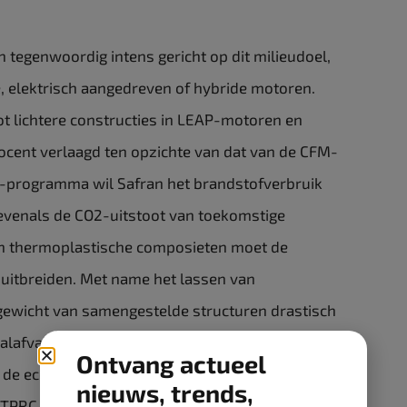
n tegenwoordig intens gericht op dit milieudoel,
e, elektrisch aangedreven of hybride motoren.
t lichtere constructies in LEAP-motoren en
ocent verlaagd ten opzichte van dat van de CFM-
E-programma wil Safran het brandstofverbruik
evenals de CO2-uitstoot van toekomstige
n thermoplastische composieten moet de
uitbreiden. Met name het lassen van
gewicht van samengestelde structuren drastisch
lafval en afgedankte onderdelen van dit
Ontvang actueel
 de ecologische voetafdruk van de Safran Groep
nieuws, trends,
TPRC stelt de Groep in staat haar theoretische en