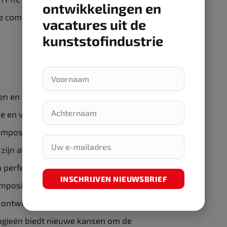
ontwikkelingen en
e composieten en hun verwerkingstechnologie op
vacatures uit de
kunststofindustrie
ren en de ontwikkeling van composiettechnologie
me en vruchtbare ervaring met
omposietonderdelen die voornamelijk op
zijn al in productie. De 3D-geweven
n perfecte voorbeelden van Safran’s
INSCHRIJVEN NIEUWSBRIEF
mposieten heeft een blijvend hoge prioriteit in de
e ontwikkeling van composieten op basis van
gieën biedt nieuwe kansen om de