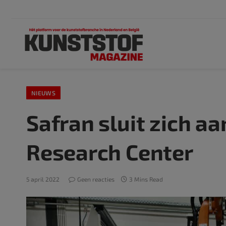
NIEUWS
Safran sluit zich a
Research Center
5 april 2022
Geen reacties
3 Mins Read