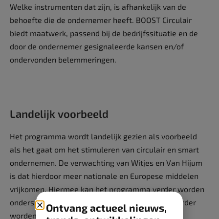
Welke instrumenten dat zijn, is afhankelijk van de
behoefte die de ondernemer heeft. BOOST Circulair
biedt maatwerk, passend bij de bedrijfssituatie en de
door de ondernemer gesignaleerde kansen en/of
ondervonden belemmeringen.
Landelijk voorbeeld
Het programma wordt landelijk gezien als voorbeeld
als het gaat om het stimuleren van circulair en smart
ondernemen. De verwachting van Witjes en Van Hijum
is dat hierdoor meer nationale en Europese middelen
vrijkomen. Hiermee kan het programma verder worden
ondersteund en slim en circulair ondernemen verder
Ontvang actueel nieuws,
worden ontwikkeld.