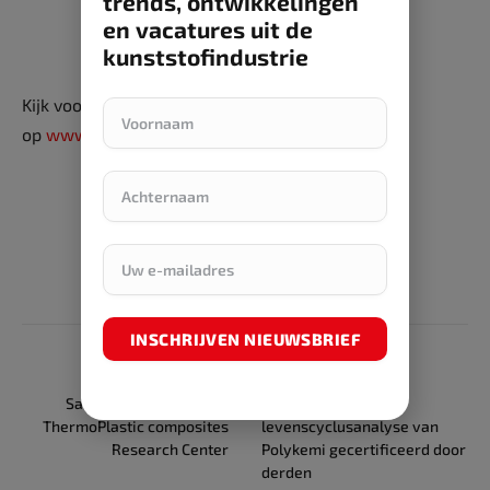
trends, ontwikkelingen
en vacatures uit de
kunststofindustrie
Kijk voor meer informatie
op
www.boostsmartindustry.nl
.
INSCHRIJVEN NIEUWSBRIEF
PREVIOUS ARTICLE
NEXT ARTICLE
Safran sluit zich aan bij
Materiaal-slimme
ThermoPlastic composites
levenscyclusanalyse van
Research Center
Polykemi gecertificeerd door
derden