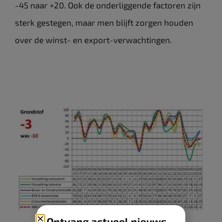
-45 naar +20. Ook de onderliggende factoren zijn
sterk gestegen, maar men blijft zorgen houden
over de winst- en export-verwachtingen.
Ontvang actueel nieuws,