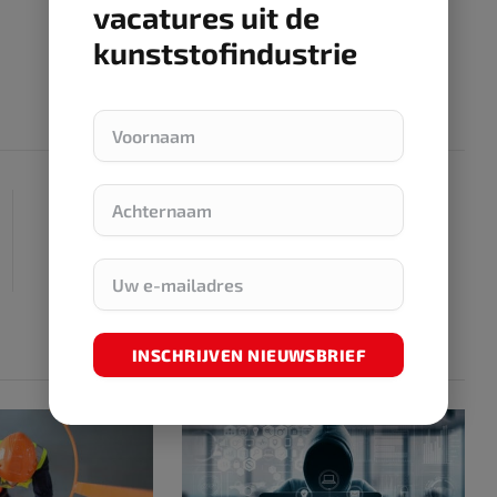
vacatures uit de
kunststofindustrie
NEXT ARTICLE
Falende marktwerking maakt strenge wetgeving
noodzakelijk om plastic verpakkingen in 2030 te
kunnen recyclen
INSCHRIJVEN NIEUWSBRIEF