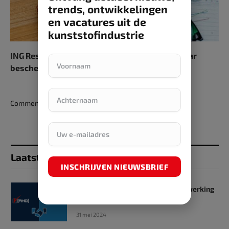
trends, ontwikkelingen
en vacatures uit de
kunststofindustrie
ING Research Outlook 2024: economie terug naar
bescheiden groei
Comments are closed.
Laatst toegevoegd
INSCHRIJVEN NIEUWSBRIEF
SKZ en RHD GmbH starten samenwerking
op het gebied van onderwijs
31 mei 2024