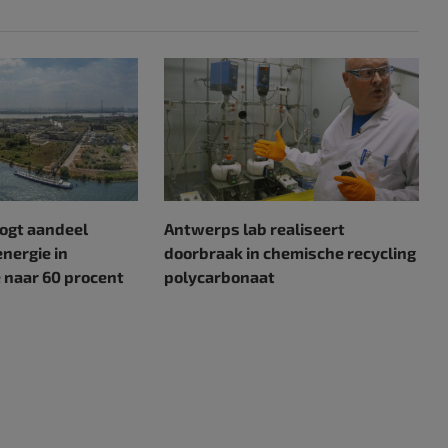
ogt aandeel
Antwerps lab realiseert
nergie in
doorbraak in chemische recycling
 naar 60 procent
polycarbonaat