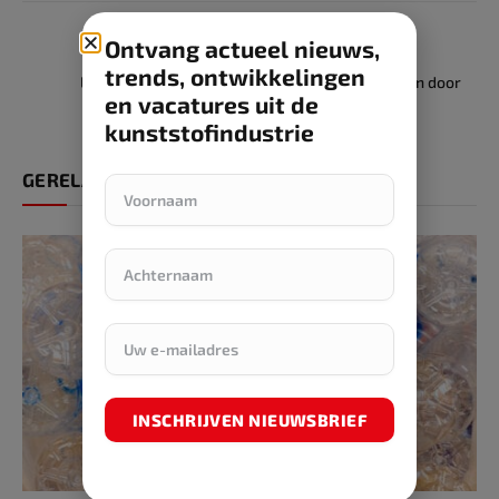
Ontvang actueel nieuws,
PREVIOUS ARTICLE
NEXT ARTICLE
trends, ontwikkelingen
Lonen stijgen in 2023
Arbeidsongeval: leren door
en vacatures uit de
bedrijf staat voorop
kunststofindustrie
GERELATEERDE ARTIKELEN
INSCHRIJVEN NIEUWSBRIEF