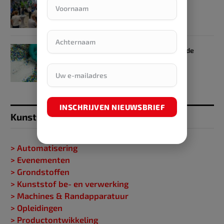
Netwerkweek
16 mei 2024
€ 17 miljoen voor vier projecten in de
plasticsketen
7 mei 2024
INSCHRIJVEN NIEUWSBRIEF
Kunststofgids
> Automatisering
> Evenementen
> Grondstoffen
> Kunststof be- en verwerking
> Machines & Randapparatuur
> Opleidingen
> Productontwikkeling