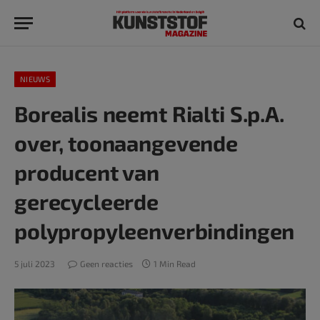
NIEUWS
Borealis neemt Rialti S.p.A.
over, toonaangevende
producent van
gerecycleerde
polypropyleenverbindingen
5 juli 2023
Geen reacties
1 Min Read