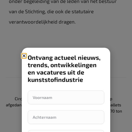
onder begeleiding van de leden van het bestuur
van de Stichting, die ook de statutaire
verantwoordelijkheid dragen.
Ontvang actueel nieuws,
trends, ontwikkelingen
en vacatures uit de
kunststofindustrie
PREVIOUS ARTICLE
NEXT ARTICLE
Circulaire toekomst voor
Xella schakelt over op
afgedankte touwen en netten
circulaire kunststof pallets
uit de visserij en
en bespaart jaarlijks 70 ton
landbouwsector
CO2