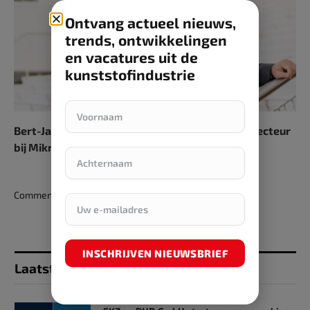
Ontvang actueel nieuws,
trends, ontwikkelingen
en vacatures uit de
kunststofindustrie
Bert-Jan Woertman kondigt vertrek aan als Directeur
bij Mikrocentrum
Comments are closed.
INSCHRIJVEN NIEUWSBRIEF
Laatst toegevoegd