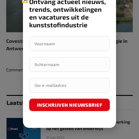
Ontvang actueel nieuws,
trends, ontwikkelingen
en vacatures uit de
kunststofindustrie
Covestro verhoogt aandeel hernieuwbare energie in
Antwerpse site naar 60 procent
Comments are closed.
Laatst toegevoegd
INSCHRIJVEN NIEUWSBRIEF
SKZ en RHD GmbH starten samenwerking
op het gebied van onderwijs
31 mei 2024