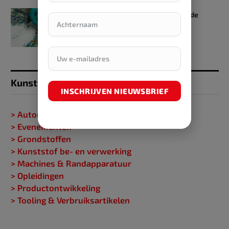
€ 17 miljoen voor vier projecten in de
plasticsketen
7 mei 2024
Kunststofgids
INSCHRIJVEN NIEUWSBRIEF
> Automatisering
> Evenementen
> Grondstoffen
> Kunststof be- en verwerking
> Machines & Randapparatuur
> Opleidingen
> Productontwikkeling
> Tooling & Verbruiksartikelen