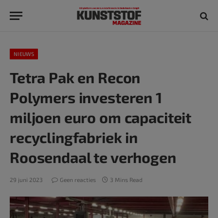
NIEUWS
Tetra Pak en Recon
Polymers investeren 1
miljoen euro om capaciteit
recyclingfabriek in
Roosendaal te verhogen
29 juni 2023
Geen reacties
3 Mins Read