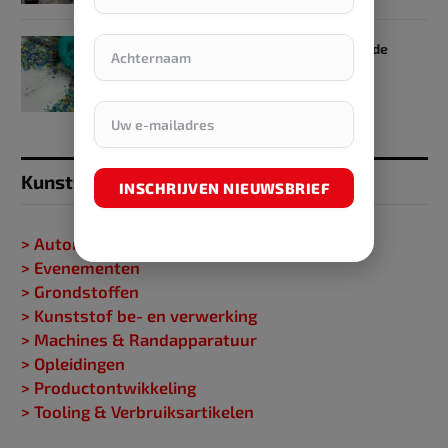
€ 17 miljoen voor vier projecten in de
plasticsketen
7 mei 2024
Kunststofgids
INSCHRIJVEN NIEUWSBRIEF
> Automatisering
> Evenementen
> Grondstoffen
> Kunststof be- en verwerking
> Machines & Randapparatuur
> Opleidingen
> Productontwikkeling
> Tooling & Verbruiksartikelen