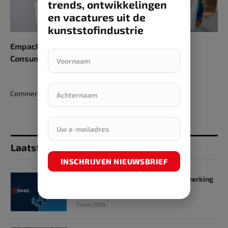
trends, ontwikkelingen
en vacatures uit de
kunststofindustrie
Empack introduceert nieuwe area:
Consumentenverpakkingsstraat
Comments are closed.
Laatst toegevoegd
INSCHRIJVEN NIEUWSBRIEF
SKZ en RHD GmbH starten samenwerking
op het gebied van onderwijs
31 mei 2024