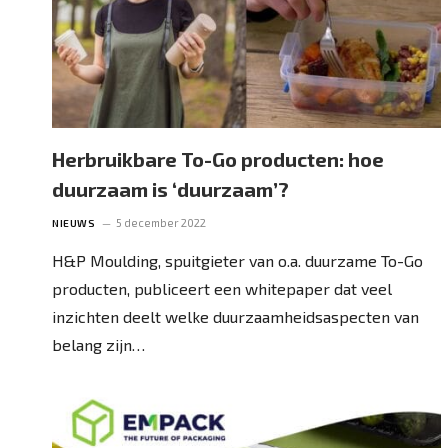
Herbruikbare To-Go producten: hoe
duurzaam is ‘duurzaam’?
5 december 2022
NIEUWS
H&P Moulding, spuitgieter van o.a. duurzame To-Go
producten, publiceert een whitepaper dat veel
inzichten deelt welke duurzaamheidsaspecten van
belang zijn…