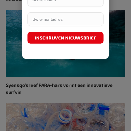
INSCHRIJVEN NIEUWSBRIEF
Syensqo’s Ixef PARA-hars vormt een innovatieve
surfvin