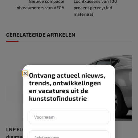
Nieuwe compacte
Luchtkussens van 100
niveaumeters van VEGA
procent gerecycled
materiaal
GERELATEERDE ARTIKELEN
Ontvang actueel nieuws,
trends, ontwikkelingen
en vacatures uit de
kunststofindustrie
LNP ELCRES SLX-hars verhoogt esthetiek en
duurzaamheid van verfvrije exterieurs