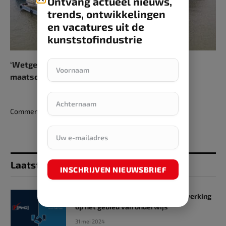
Ontvang actueel nieuws,
trends, ontwikkelingen
en vacatures uit de
kunststofindustrie
‘Wetgeving voor bedrijven over internationaal
maatschappelijk ondernemen hard nodig’
Comments are closed.
Laatst toegevoegd
INSCHRIJVEN NIEUWSBRIEF
SKZ en RHD GmbH starten samenwerking
op het gebied van onderwijs
31 mei 2024