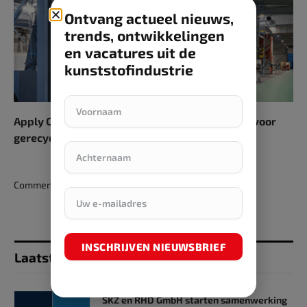
Ontvang actueel nieuws,
trends, ontwikkelingen
en vacatures uit de
kunststofindustrie
Apply Carbon opent nieuwe productiefaciliteit voor
gerecyclede koolstofvezel
Comments are closed.
INSCHRIJVEN NIEUWSBRIEF
Laatst toegevoegd
SKZ en RHD GmbH starten samenwerking