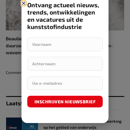
Ontvang actueel nieuws,
trends, ontwikkelingen
en vacatures uit de
kunststofindustrie
Beaulieu Fibres demonstreert steun voor
duurzaamheid en prestatieverbeteringen in non-
wovens
Comments are closed.
INSCHRIJVEN NIEUWSBRIEF
Laatst toegevoegd
SKZ en RHD GmbH starten samenwerking
op het gebied van onderwijs