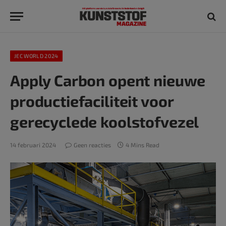
JEC WORLD 2024
Apply Carbon opent nieuwe
productiefaciliteit voor
gerecyclede koolstofvezel
14 februari 2024
Geen reacties
4 Mins Read