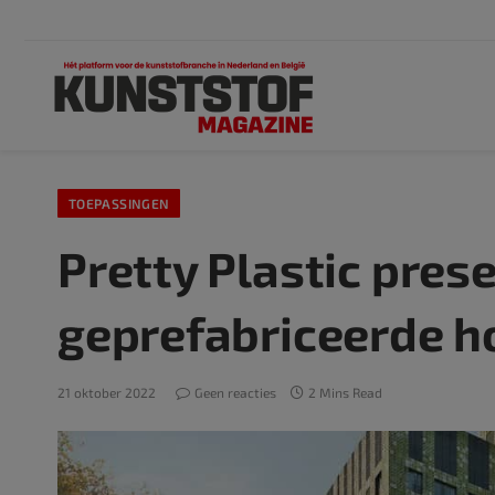
TOEPASSINGEN
Pretty Plastic pres
geprefabriceerde 
21 oktober 2022
Geen reacties
2 Mins Read