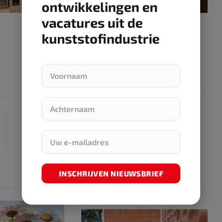
ontwikkelingen en
vacatures uit de
kunststofindustrie
NEXT ARTICLE
Neem deel aan de bijeenkomst ‘Platform Industrie
& Veiligheid’
INSCHRIJVEN NIEUWSBRIEF