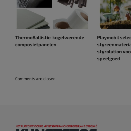
ThermoBallistic: kogelwerende
Playmobil sele
composietpanelen
styreenmateria
styrolution vo
speelgoed
Comments are closed.