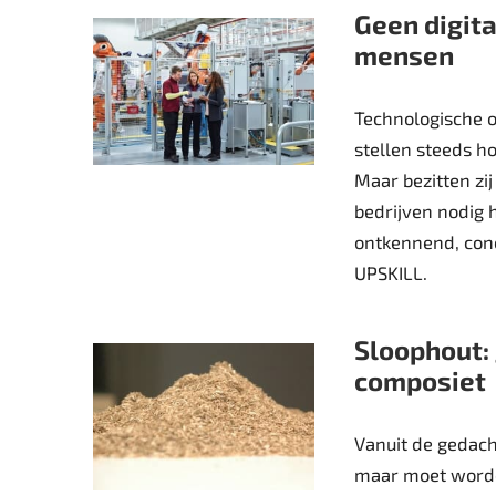
Geen digita
mensen
Technologische o
stellen steeds h
Maar bezitten zij
bedrijven nodig 
ontkennend, conc
UPSKILL.
Sloophout: 
composiet
Vanuit de gedac
maar moet worde