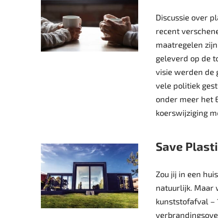
Discussie over pl
recent verschene
maatregelen zijn
geleverd op de t
visie werden de 
vele politiek ges
onder meer het E
koerswijziging 
Save Plasti
Zou jij in een h
natuurlijk. Maar 
kunststofafval – 
verbrandingsoven