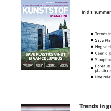
In dit nummer 
Trends i
Save Pla
Nog veel
Geen dig
Sloophou
Borealis
plasticre
Hoe rele
Trends in 