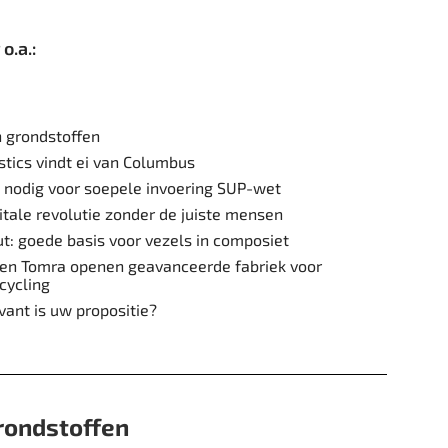
o.a.:
n grondstoffen
stics vindt ei van Columbus
 nodig voor soepele invoering SUP-wet
itale revolutie zonder de juiste mensen
t: goede basis voor vezels in composiet
 en Tomra openen geavanceerde fabriek voor
cycling
vant is uw propositie?
grondstoffen