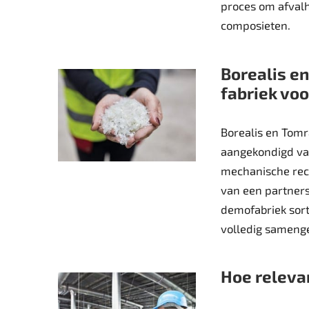
proces om afvalh
composieten.
Borealis e
fabriek voo
Borealis en Tomr
aangekondigd va
mechanische recyc
van een partner
demofabriek sort
volledig sameng
Hoe relevan