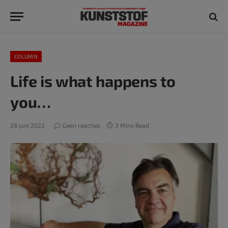
COLUMN
Life is what happens to
you…
28 juni 2022
Geen reacties
3 Mins Read