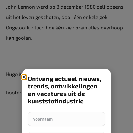
John Lennon werd op 8 december 1980 zelf opeens
uit het leven ­geschoten, door één enkele gek.
Ongelooflijk toch hoe één ziek brein alles overhoop
kan gooien.
Hugo M. van der Horst
Ontvang actueel nieuws,
trends, ontwikkelingen
hoofdredacteur Kunststof Magazine
en vacatures uit de
kunststofindustrie