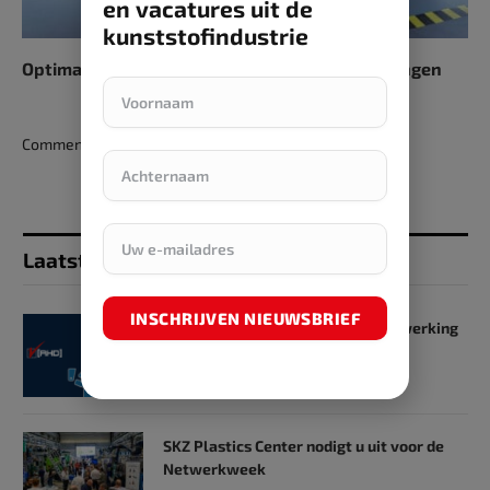
en vacatures uit de
kunststofindustrie
Optimaliseer SMED met Stäubli’s QMC-oplossingen
Comments are closed.
Laatst toegevoegd
INSCHRIJVEN NIEUWSBRIEF
SKZ en RHD GmbH starten samenwerking
op het gebied van onderwijs
31 mei 2024
SKZ Plastics Center nodigt u uit voor de
Netwerkweek