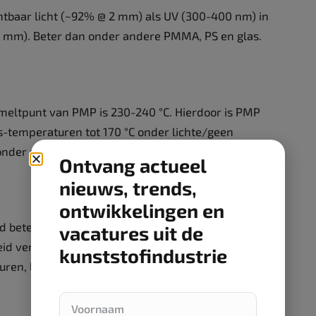
htbaar licht (~92% @ 2 mm) als UV (300-400 nm) in
2 mm). Beter dan onder andere PMMA, PS en glas.
smeltpunt van PMP is 230-240 °C. Hierdoor is PMP
s-temperaturen tot 170 °C onder lichte/geen
onder andere PC en in sommige gevallen PSU.
Ontvang actueel
nieuws, trends,
ontwikkelingen en
d beter dan die van bijvoorbeeld PSU, PES en PEI.
vacatures uit de
id vergelijken met PP en is bestand tegen de
kunststofindustrie
uren, logen en alcoholen.