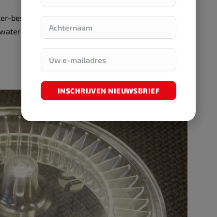
r-bestendigheid) laat zich meten met die van
 water hebben nagenoeg geen effect op de
INSCHRIJVEN NIEUWSBRIEF