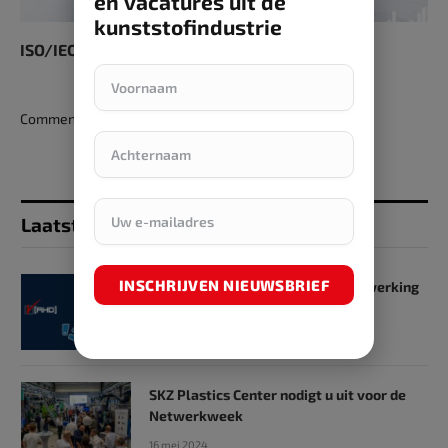
en vacatures uit de
kunststofindustrie
ISO/IEC 27001 Europees aanvaard
Comments are closed.
Laatst toegevoegd
INSCHRIJVEN NIEUWSBRIEF
SKZ en RHD GmbH starten samenwerking
op het gebied van onderwijs
31 mei 2024
SKZ Plastics Center nodigt u uit voor de
Netwerkweek
16 mei 2024