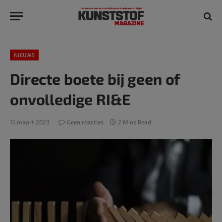
NIEUWS
Directe boete bij geen of
onvolledige RI&E
15 maart 2023
Geen reacties
2 Mins Read