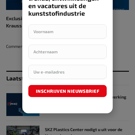
en vacatures uit de
kunststofindustrie
Exclusieve 335-aanbieding voor klanten van
KraussMaffei Benelux
Comments are closed.
Laatst toegevoegd
INSCHRIJVEN NIEUWSBRIEF
SKZ en RHD GmbH starten samenwerking
op het gebied van onderwijs
31 mei 2024
SKZ Plastics Center nodigt u uit voor de