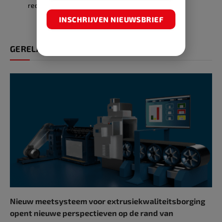
recycleerbaarheid naar
compost Home’-
circulariteit
gecertificeerd
INSCHRIJVEN NIEUWSBRIEF
GERELATEERDE ARTIKELEN
Nieuw meetsysteem voor extrusiekwaliteitsborging
opent nieuwe perspectieven op de rand van