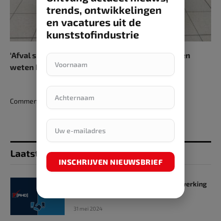
trends, ontwikkelingen
en vacatures uit de
kunststofindustrie
‘Afval scheiden al jaren verplicht, maar bedrijven
weten het niet’
Comments are closed.
Laatst toegevoegd
INSCHRIJVEN NIEUWSBRIEF
SKZ en RHD GmbH starten samenwerking
op het gebied van onderwijs
31 mei 2024