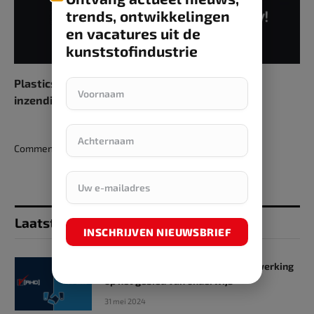
trends, ontwikkelingen
en vacatures uit de
kunststofindustrie
Plastics Recycling Awards Europe open voor
inzendingen
Comments are closed.
Laatst toegevoegd
INSCHRIJVEN NIEUWSBRIEF
SKZ en RHD GmbH starten samenwerking
op het gebied van onderwijs
31 mei 2024