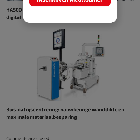
HASCO richt zich op nieuwe ontwikkelingen en
digitalisering tijdens K 2022
Buismatrijscentrering: nauwkeurige wanddikte en
maximale materiaalbesparing
Comments are closed.