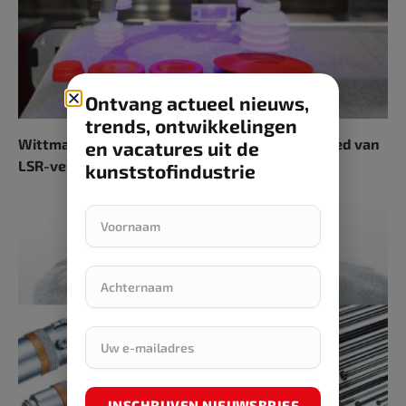
Ontvang actueel nieuws,
trends, ontwikkelingen
Wittmann demonstreert expertise op het gebied van
en vacatures uit de
LSR-verwerking Tijdens Industry Fair in Celje
kunststofindustrie
INSCHRIJVEN NIEUWSBRIEF