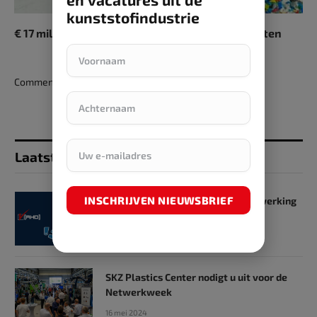
kunststofindustrie
€ 17 miljoen voor vier projecten in de plasticsketen
Comments are closed.
Laatst toegevoegd
INSCHRIJVEN NIEUWSBRIEF
SKZ en RHD GmbH starten samenwerking
op het gebied van onderwijs
31 mei 2024
SKZ Plastics Center nodigt u uit voor de
Netwerkweek
16 mei 2024