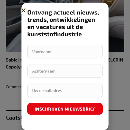
Ontvang actueel nieuws,
trends, ontwikkelingen
en vacatures uit de
kunststofindustrie
Sabic introduceert een hoger PCR-gehalte LNP ELCRIN
Copolymeerhars
Comments are closed.
INSCHRIJVEN NIEUWSBRIEF
Laatst toegevoegd