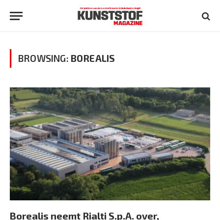
BROWSING:
BOREALIS
Borealis neemt Rialti S.p.A. over,